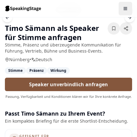
1
/
8
Previous slide
Nex
Timo Sämann als Speaker
für Stimme anfragen
Stimme, Präsenz und überzeugende Kommunikation für
Führung, Vertrieb, Bühne und Business-Events.
Nürnberg
•
Deutsch
Stimme
Präsenz
Wirkung
Speaker unverbindlich anfragen
Passung, Verfügbarkeit und Konditionen klären wir für Ihre konkrete Anfrage.
Passt
Timo Sämann
zu Ihrem Event?
Ein kompaktes Briefing für die erste Shortlist-Entscheidung.
GEEIGNET FÜR