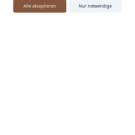
Alle akzeptieren
Nur notwendige
Ähnliche Speaker entdecken
Alice Häuser
Alice Häuser macht Führungskräfte und Fachleute vor
Kamera, Mikrofon und Publikum klar, authentisch und
souverän.
DE
Kommunikation
Leadership