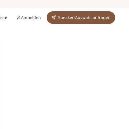
iste
Anmelden
Speaker-Auswahl anfragen
rkliste (
0
)