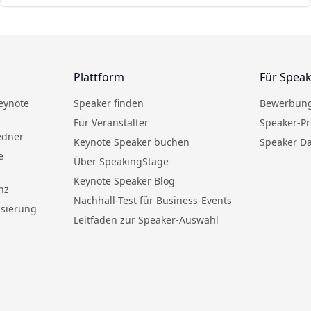
Plattform
Für Spea
eynote
Speaker finden
Bewerbung
Für Veranstalter
Speaker-Pr
edner
Keynote Speaker buchen
Speaker D
e
Über SpeakingStage
Keynote Speaker Blog
nz
Nachhall-Test für Business-Events
isierung
Leitfaden zur Speaker-Auswahl