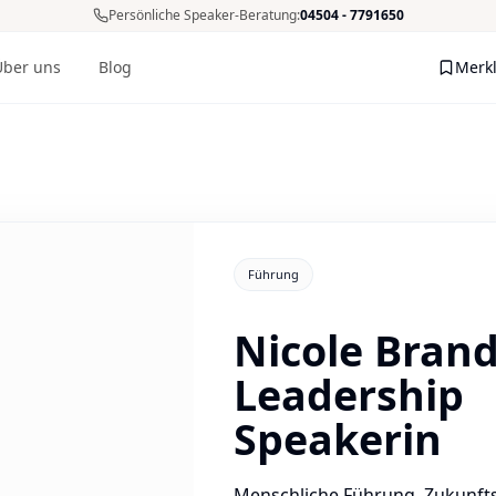
Persönliche Speaker-Beratung:
04504 - 7791650
Über uns
Blog
Merkl
Me
+
1
Fotos
Führung
Nicole Brand
Leadership
Speakerin
Menschliche Führung, Zukunf