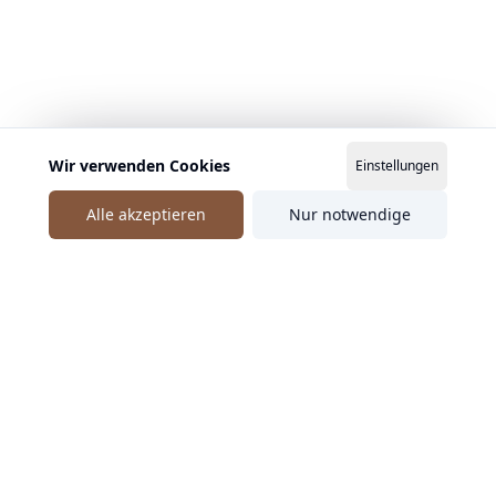
Wir verwenden Cookies
Einstellungen
Alle akzeptieren
Nur notwendige
Ähnliche Speaker entdecken
Geprüft
Urs Meier