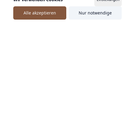
Alle akzeptieren
Nur notwendige
Ähnliche Speaker entdecken
Andreas Niedrig
Andreas Niedrig verbindet Extremsport und eine
außergewöhnliche Lebenswende mit glaubwürdigen
Impulsen für Motivation und Prävention.
DE
Motivation
Sport