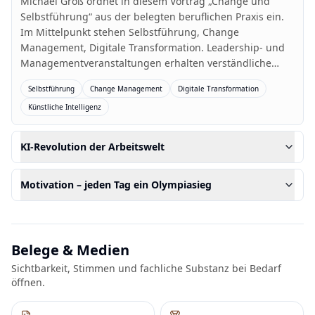
Michael Groß ordnet in diesem Vortrag „Change und
Selbstführung“ aus der belegten beruflichen Praxis ein.
Im Mittelpunkt stehen Selbstführung, Change
Management, Digitale Transformation. Leadership- und
Managementveranstaltungen erhalten verständliche
Zusammenhänge, konkrete Leitfragen und einen
Selbstführung
Change Management
Digitale Transformation
belastbaren Ausgangspunkt für die weitere Arbeit am
Künstliche Intelligenz
Thema. Der Beitrag verbindet persönliche Erfahrung mit
fachlicher Einordnung und kann auf Anlass, Zielgruppe
und gewünschte Wirkung der Veranstaltung abgestimmt
KI-Revolution der Arbeitswelt
werden.
Motivation – jeden Tag ein Olympiasieg
Belege & Medien
Sichtbarkeit, Stimmen und fachliche Substanz bei Bedarf
öffnen.