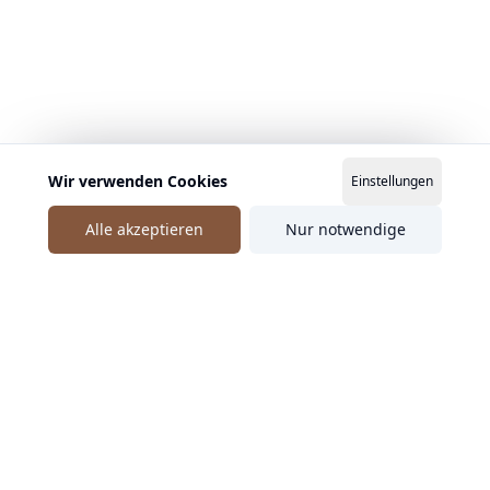
Wir verwenden Cookies
Einstellungen
Alle akzeptieren
Nur notwendige
Ähnliche Speaker entdecken
Geprüft
Anja Blacha