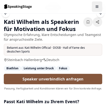
1
/
5
Previous slide
Nex
Kati Wilhelm als Speakerin
für Motivation und Fokus
Olympische Erfahrung, klare Entscheidungen und Teamgeist
für anspruchsvolle Ziele.
Bekannt aus:
Kati Wilhelm Official · DOSB · Hall of Fame des
deutschen Sports
Steinbach-Hallenberg
•
Deutsch
Biathlon
Leistung unter Druck
Fokus
Speaker unverbindlich anfragen
Passung, Verfügbarkeit und Konditionen klären wir für Ihre konkrete Anfrage.
Passt
Kati Wilhelm
zu Ihrem Event?