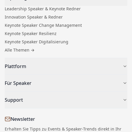
Leadership Speaker & Keynote Redner
Innovation Speaker & Redner
Keynote Speaker Change Management
Keynote Speaker Resilienz
Keynote Speaker Digitalisierung
Alle Themen
→
Plattform
Speaker finden
Für Speaker
Für Veranstalter
Keynote Speaker buchen
Bewerbung für Speaker
Support
Über SpeakingStage
Speaker-Profil einreichen
Keynote Speaker Blog
Speaker Dashboard
04504 - 7791650
Nachhall-Test für Business-Events
Newsletter
Kontakt
Leitfaden zur Speaker-Auswahl
Impressum
Erhalten Sie Tipps zu Events & Speaker-Trends direkt in Ihr