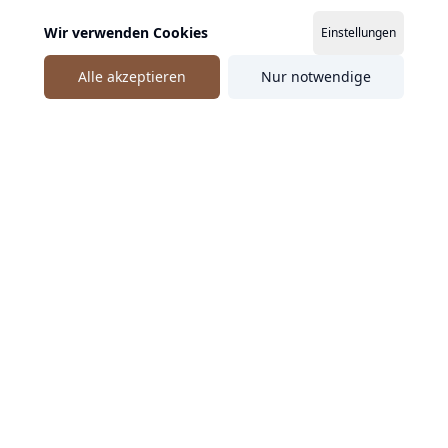
Wir verwenden Cookies
Einstellungen
Alle akzeptieren
Nur notwendige
Ähnliche Speaker entdecken
Felix Thoennessen
Felix Thönnessen verbindet Unternehmertum,
Leadership und Innovation mit praktischer
Mentoring-Erfahrung.
Düsseldorf
DE / EN