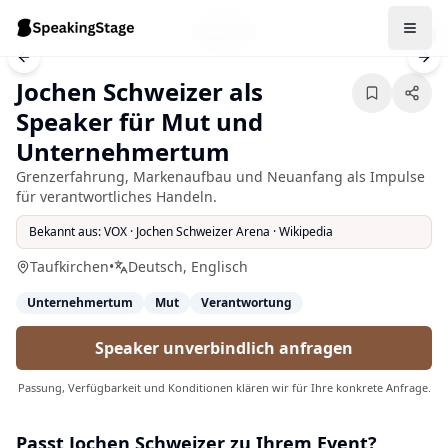
1
/
5
Previous slide
Nex
Jochen Schweizer als
Speaker für Mut und
Unternehmertum
Grenzerfahrung, Markenaufbau und Neuanfang als Impulse
für verantwortliches Handeln.
Bekannt aus:
VOX · Jochen Schweizer Arena · Wikipedia
Taufkirchen
•
Deutsch, Englisch
Unternehmertum
Mut
Verantwortung
Speaker unverbindlich anfragen
Passung, Verfügbarkeit und Konditionen klären wir für Ihre konkrete Anfrage.
Passt
Jochen Schweizer
zu Ihrem Event?