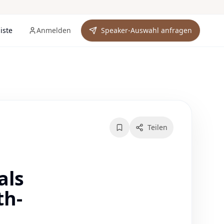
iste
Anmelden
Speaker-Auswahl anfragen
rkliste (
0
)
Teilen
als
th-