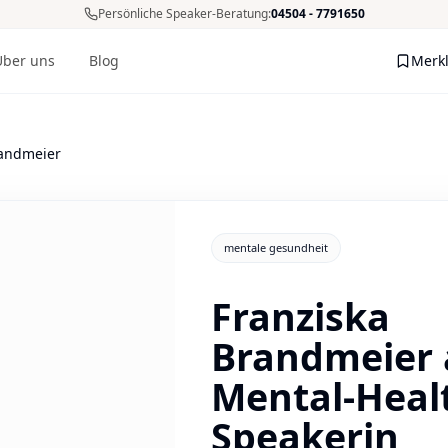
Persönliche Speaker-Beratung:
04504 - 7791650
Über uns
Blog
Merkl
Me
randmeier
mentale gesundheit
Franziska
Brandmeier 
Mental-Heal
Speakerin