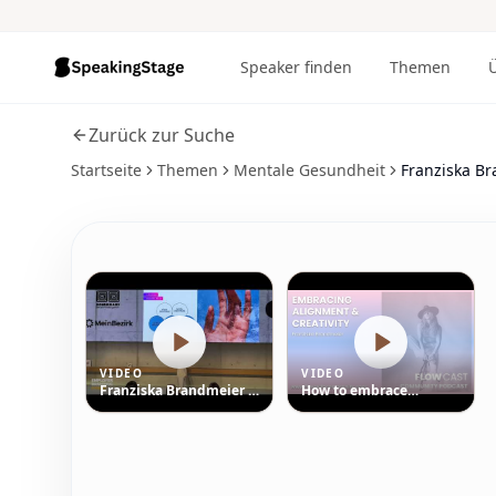
Speaker finden
Themen
Zurück zur Suche
Startseite
Themen
Mentale Gesundheit
Franziska B
Alle
4
Fotos ansehen
VIDEO
VIDEO
Franziska Brandmeier -
How to embrace
Mental Health, Führung
alignment and
und Bildung
creativity - Franziska
Brandmeier