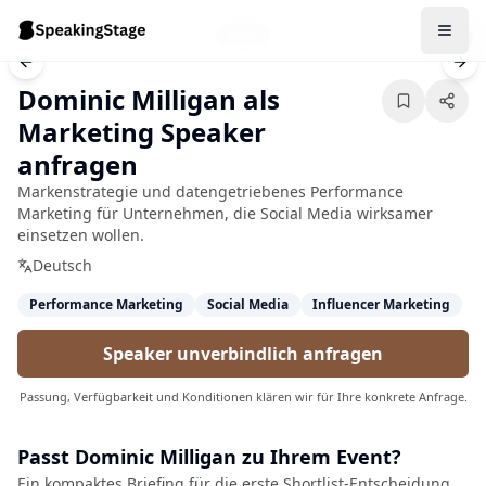
1
/
2
Previous slide
Nex
Dominic Milligan als
Marketing Speaker
anfragen
Markenstrategie und datengetriebenes Performance
Marketing für Unternehmen, die Social Media wirksamer
einsetzen wollen.
Deutsch
Performance Marketing
Social Media
Influencer Marketing
Speaker unverbindlich anfragen
Passung, Verfügbarkeit und Konditionen klären wir für Ihre konkrete Anfrage.
Passt
Dominic Milligan
zu Ihrem Event?
Ein kompaktes Briefing für die erste Shortlist-Entscheidung.