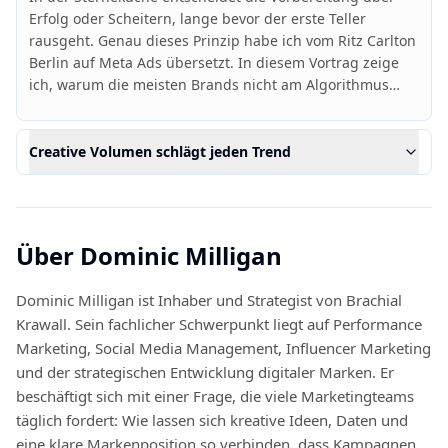
Erfolg oder Scheitern, lange bevor der erste Teller
rausgeht. Genau dieses Prinzip habe ich vom Ritz Carlton
Berlin auf Meta Ads übersetzt. In diesem Vortrag zeige
ich, warum die meisten Brands nicht am Algorithmus
scheitern, sondern an fehlender Struktur. Das Publikum
nimmt ein klares Denkmodell mit: System schlägt jeden
Hack, und Konstanz ist kein Zufall, sondern Handwerk.
Creative Volumen schlägt jeden Trend
Über
Dominic Milligan
Dominic Milligan ist Inhaber und Strategist von Brachial
Krawall. Sein fachlicher Schwerpunkt liegt auf Performance
Marketing, Social Media Management, Influencer Marketing
und der strategischen Entwicklung digitaler Marken. Er
beschäftigt sich mit einer Frage, die viele Marketingteams
täglich fordert: Wie lassen sich kreative Ideen, Daten und
eine klare Markenposition so verbinden, dass Kampagnen