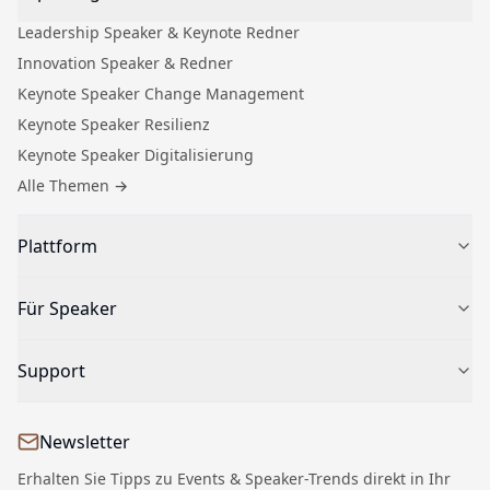
Leadership Speaker & Keynote Redner
Innovation Speaker & Redner
Keynote Speaker Change Management
Keynote Speaker Resilienz
Keynote Speaker Digitalisierung
Alle Themen
→
Plattform
Speaker finden
Für Speaker
Für Veranstalter
Keynote Speaker buchen
Bewerbung für Speaker
Support
Über SpeakingStage
Speaker-Profil einreichen
Keynote Speaker Blog
Speaker Dashboard
04504 - 7791650
Nachhall-Test für Business-Events
Newsletter
Kontakt
Leitfaden zur Speaker-Auswahl
Impressum
Erhalten Sie Tipps zu Events & Speaker-Trends direkt in Ihr