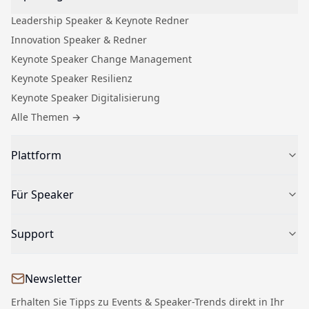
Leadership Speaker & Keynote Redner
Innovation Speaker & Redner
Keynote Speaker Change Management
Keynote Speaker Resilienz
Keynote Speaker Digitalisierung
Alle Themen
→
Plattform
Speaker finden
Für Speaker
Für Veranstalter
Keynote Speaker buchen
Bewerbung für Speaker
Support
Über SpeakingStage
Speaker-Profil einreichen
Keynote Speaker Blog
Speaker Dashboard
04504 - 7791650
Nachhall-Test für Business-Events
Newsletter
Kontakt
Leitfaden zur Speaker-Auswahl
Impressum
Erhalten Sie Tipps zu Events & Speaker-Trends direkt in Ihr