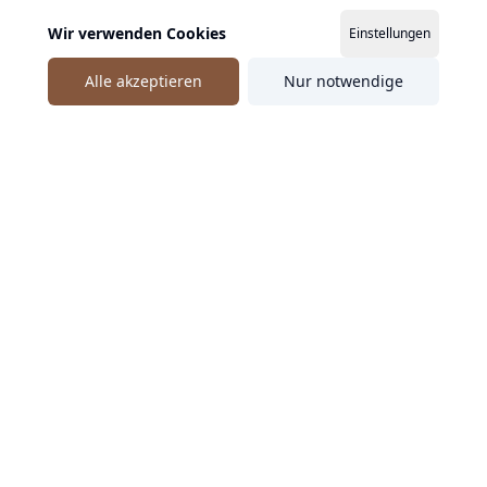
Wir verwenden Cookies
Einstellungen
Alle akzeptieren
Nur notwendige
SpeakingStage
Die Plattform, um professionelle Speaker und Redner in
Deutschland, Österreich und der Schweiz zu finden und
unverbindlich anzufragen.
Schneller zum passenden Speaker
Kuratierte Auswahl, persönliche Rückmeldung und
individuelle Angebote über SpeakingStage.
Persönliche Rückmeldung